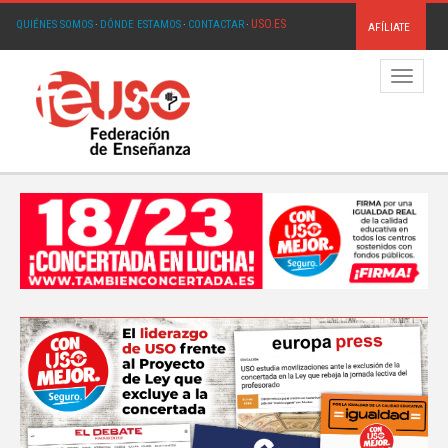
USO.ES
QUIÉNES SOMOS
·
DÓNDE ESTAMOS
·
CONTACTAR
·
AFÍLIATE
Menú