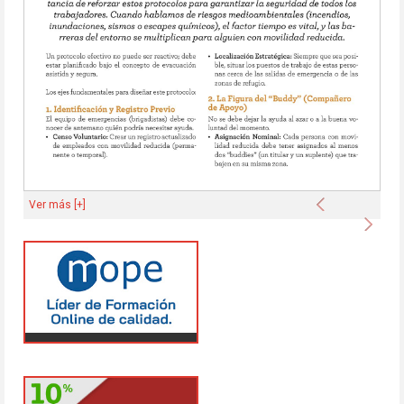
Anterior
Ver más [+]
Sigu