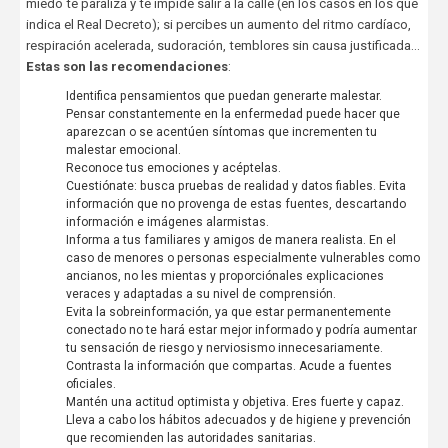
miedo te paraliza y te impide salir a la calle (en los casos en los que
indica el Real Decreto); si percibes un aumento del ritmo cardíaco,
respiración acelerada, sudoración, temblores sin causa justificada...
E
s
tas son las recomendaciones
:
Identifica pensamientos que puedan generarte malestar.
Pensar constantemente en la enfermedad puede hacer que
aparezcan o se acentúen síntomas que incrementen tu
malestar emocional.
Reconoce tus emociones y acéptelas.
Cuestiónate: busca pruebas de realidad y datos fiables. Evita
información que no provenga de estas fuentes, descartando
información e imágenes alarmistas.
Informa a tus familiares y amigos de manera realista. En el
caso de menores o personas especialmente vulnerables como
ancianos, no les mientas y proporciónales explicaciones
veraces y adaptadas a su nivel de comprensión.
Evita la sobreinformación, ya que estar permanentemente
conectado no te hará estar mejor informado y podría aumentar
tu sensación de riesgo y nerviosismo innecesariamente.
Contrasta la información que compartas. Acude a fuentes
oficiales.
Mantén una actitud optimista y objetiva. Eres fuerte y capaz.
Lleva a cabo los hábitos adecuados y de higiene y prevención
que recomienden las autoridades sanitarias.