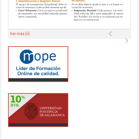
Anterior
Ver más [+]
Sigu