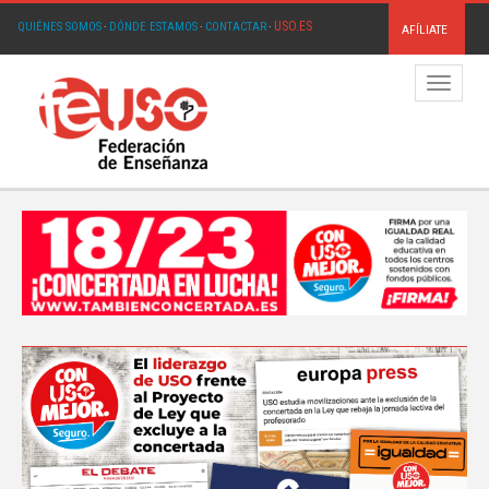
USO.ES
QUIÉNES SOMOS
·
DÓNDE ESTAMOS
·
CONTACTAR
·
AFÍLIATE
Menú