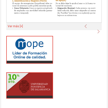
Anterior
Ver más [+]
Sigu