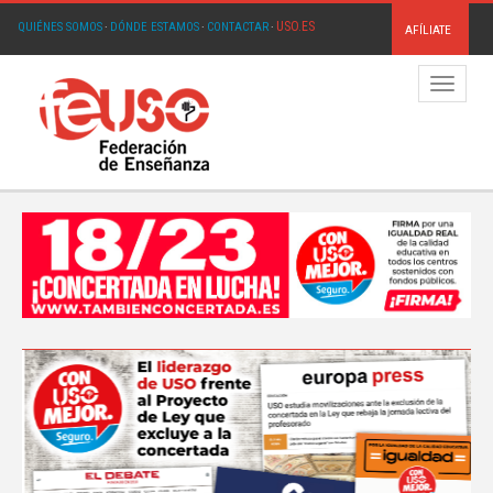
USO.ES
QUIÉNES SOMOS
·
DÓNDE ESTAMOS
·
CONTACTAR
·
AFÍLIATE
Menú