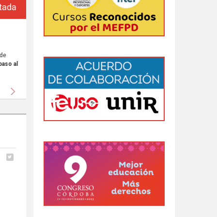
da
 al
Siguiente