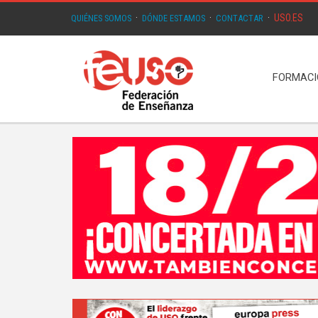
USO.ES
QUIÉNES SOMOS
·
DÓNDE ESTAMOS
·
CONTACTAR
·
FORMAC