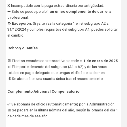
❌ Incompatible con la paga extraordinaria por antigüedad.
➡️ Solo se puede percibir
un único complemento de carrera
profesional
.
🔁
Excepción:
Si ya tenías la categoría 1 en el subgrupo A2 a
31/12/2024 y cumples requisitos del subgrupo A1, puedes solicitar
el cambio.
Cobro y cuantías
📆 Efectos económicos retroactivos desde el
1 de enero de 2025
.
📊 El importe depende del subgrupo (A1 o A2) y de las horas
totales en pago delegado que tengas el día 1 de cada mes.
💰 Se abonará en una cuantía única tras el reconocimiento.
Complemento Adicional Compensatorio
✅ Se abonará de oficio (automáticamente) por la Administración.
📅 Se pagará en la última nómina del año, según la jornada del día 1
de cada mes de ese año.