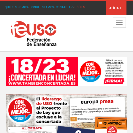
USO.ES
QUIÉNES SOMOS
·
DÓNDE ESTAMOS
·
CONTACTAR
·
AFÍLIATE
Menú