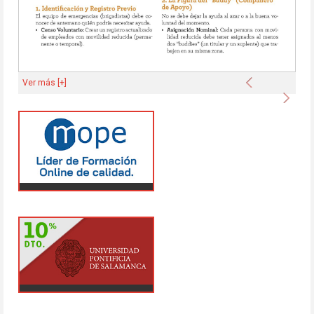
Anterior
Ver más [+]
Sigu