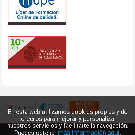
En esta web utilizamos cookies propias y de
terceros para mejorar y personalizar
nuestros servicios y facilitarte la navegación.
Aviso legal
·
Política de Cookies
·
Política de privacidad
más información aquí
Puedes obtener
.