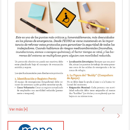
Anterior
Ver más [+]
Sigu