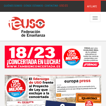
USO.ES
QUIÉNES SOMOS
·
DÓNDE ESTAMOS
·
CONTACTAR
·
AFÍLIATE
Menú