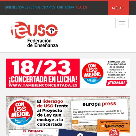
USO.ES
QUIÉNES SOMOS
·
DÓNDE ESTAMOS
·
CONTACTAR
·
AFÍLIATE
Menú