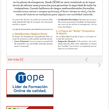
Anterior
Ver más [+]
Sigu