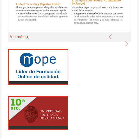
Anterior
Ver más [+]
Sigu