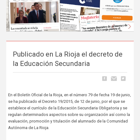
Anterior
Sigu
Publicado en La Rioja el decreto de
La prensa nacional se hace eco del liderazgo
la Educación Secundaria
de FEUSO frente al Proyecto de Ley que
excluye a la concertada
Carrusel
06 de Mayo, publicado en
En el Boletín Oficial de la Rioja, en el número 79 de fecha 19 de junio,
La tramitación del Proyecto de Ley de reducción de la jornada
se ha publicado el Decreto 19/2015, de 12 de junio, por el que se
lectiva del profesorado ha comenzado a ocupar espacio en los
establece el currículo de la Educación Secundaria Obligatoria y se
principales medios de comunicación nacionales.
FEUSO ha sido el
regulan determinados aspectos sobre su organización así como la
primer sindicato en dar un paso al frente
para denunciar...
evaluación, promoción y titulación del alumnado de la Comunidad
Autónoma de La Rioja.