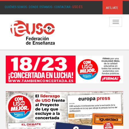
USO.ES
QUIÉNES SOMOS
·
DÓNDE ESTAMOS
·
CONTACTAR
·
AFÍLIATE
Menú