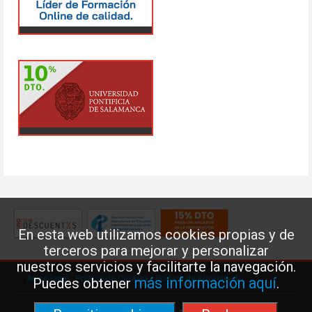
En esta web utilizamos cookies propias y de
terceros para mejorar y personalizar
nuestros servicios y facilitarte la navegación.
Aviso legal
·
Política de Cookies
·
Política de privacidad
más información aquí
Puedes obtener
.