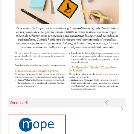
Anterior
Ver más [+]
Sigu