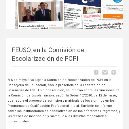
Anterior
Sigu
FEUSO, en la Comisión de
La prensa nacional se hace eco del liderazgo
Escolarización de PCPI
de FEUSO frente al Proyecto de Ley que
excluye a la concertada
El 6 de mayo tuvo lugar la Comisión de Escolarización de PCPI en la
Carrusel
06 de Mayo, publicado en
Consejería de Educación, con la presencia de la Federación de
Enseñanza de USO. En dicha reunión, se informó sobre las funciones de
La tramitación del Proyecto de Ley de reducción de la jornada
la Comisión de Escolarización, según la Orden 12/2010, de 12 de mayo,
lectiva del profesorado ha comenzado a ocupar espacio en los
que regula el proceso de admisión y matrícula de los alumnos en los
principales medios de comunicación nacionales.
FEUSO ha sido el
Programas de Cualificación Profesional Inicial. También se informó
primer sindicato en dar un paso al frente
para denunciar...
sobre las instrucciones de escolarización de los diferentes Programas, y
las fechas de inscripción y matrícula a las distintas modalidades
profesionales.