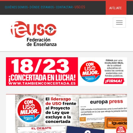
USO.ES
QUIÉNES SOMOS
·
DÓNDE ESTAMOS
·
CONTACTAR
·
AFÍLIATE
Menú