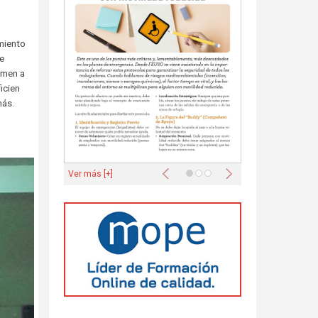
imiento
de
rmen a
icien
más.
Anterior
Siguiente
Ver más [+]