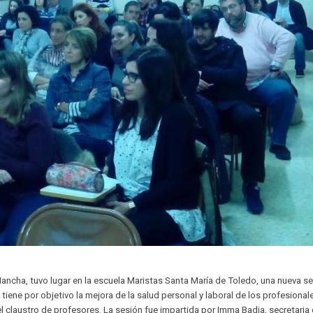
ancha, tuvo lugar en la escuela Maristas Santa María de Toledo, una nueva s
iene por objetivo la mejora de la salud personal y laboral de los profesionale
l claustro de profesores. La sesión fue impartida por Imma Badia, secretaria 