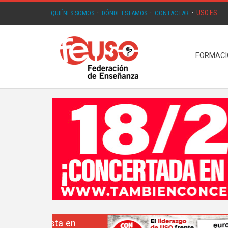
USO.ES
QUIÉNES SOMOS
·
DÓNDE ESTAMOS
·
CONTACTAR
·
FORMAC