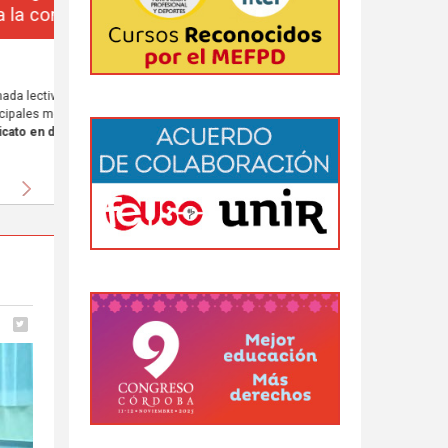
da
 al
Siguiente