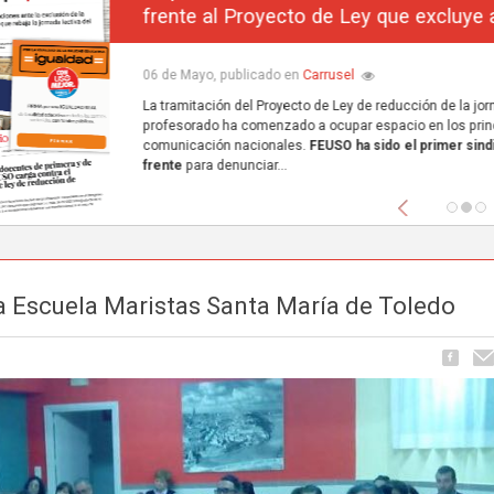
frente al Proyecto de Ley que excluye a la concerta
Carrusel
06 de Mayo, publicado en
La tramitación del Proyecto de Ley de reducción de la jornada lectiva del
profesorado ha comenzado a ocupar espacio en los principales medios de
comunicación nacionales.
FEUSO ha sido el primer sindicato en dar un paso
frente
para denunciar...
Anterior
la Escuela Maristas Santa María de Toledo