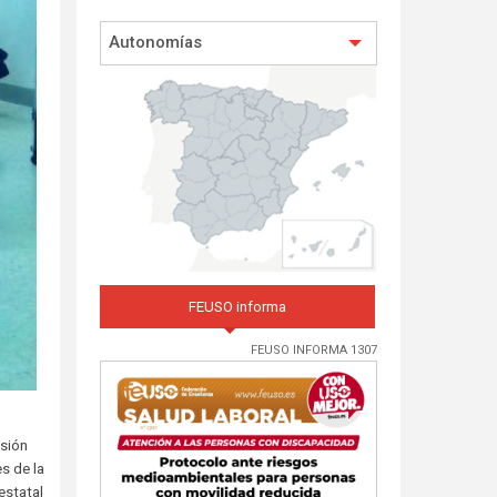
Autonomías
FEUSO informa
FEUSO INFORMA 1307
esión
s de la
estatal