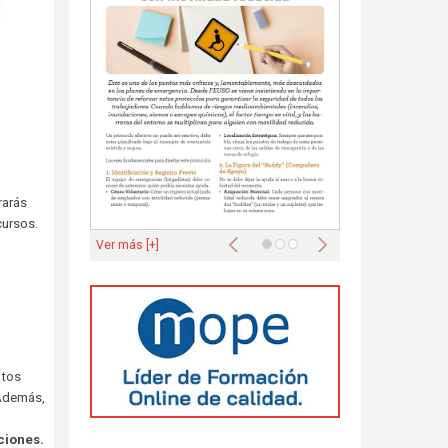
rarás
cursos.
Anterior
Siguiente
Ver más [+]
itos
 Además,
ciones.