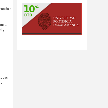
ención a
omas,
l y
 todas
os