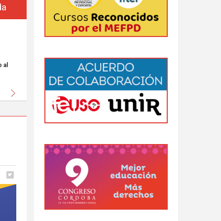
da
 al
Siguiente