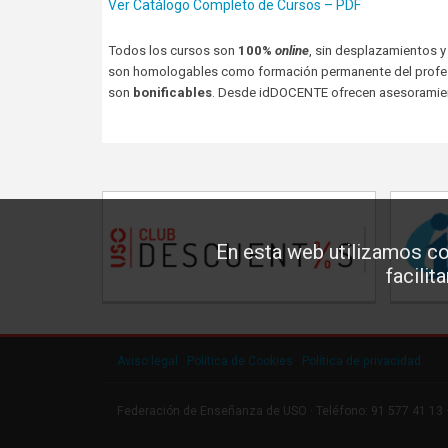
Ver Catálogo Completo de Cursos – PDF
Todos los cursos son
100%
online
, sin desplazamientos y 
son homologables como formación permanente del profe
son
bonificables
. Desde idDOCENTE ofrecen asesoramien
En esta web utilizamos co
facilit
Aviso legal
·
Política de Cookies
·
Política de privacidad
Federación de Enseñanza de USO · Teléfono: 91 577 41 13 ·