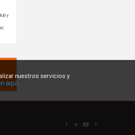
SJ)
y
AE.
lizar nuestros servicios y
n aquí
.