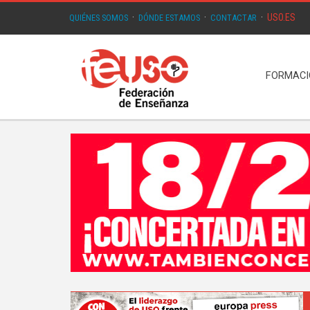
USO.ES
QUIÉNES SOMOS
·
DÓNDE ESTAMOS
·
CONTACTAR
·
FORMAC