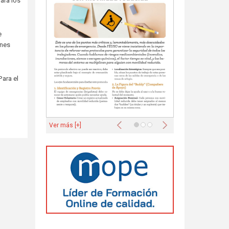
ara los
e
ones
Para el
Anterior
Siguiente
Ver más [+]