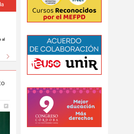
da
 al
Siguiente
to