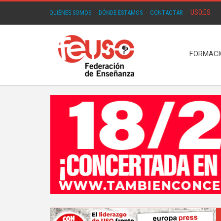
USO.ES
QUIÉNES SOMOS
·
DÓNDE ESTAMOS
·
CONTACTAR
·
FORMAC