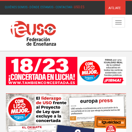
USO.ES
QUIÉNES SOMOS
·
DÓNDE ESTAMOS
·
CONTACTAR
·
AFÍLIATE
Menú