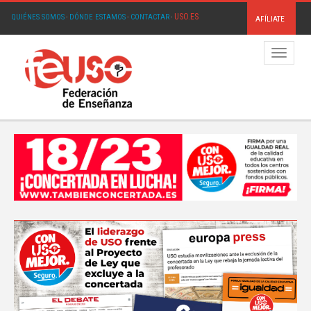
USO.ES
QUIÉNES SOMOS
·
DÓNDE ESTAMOS
·
CONTACTAR
·
AFÍLIATE
Menú