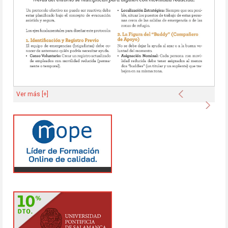
Anterior
Ver más [+]
Sigu