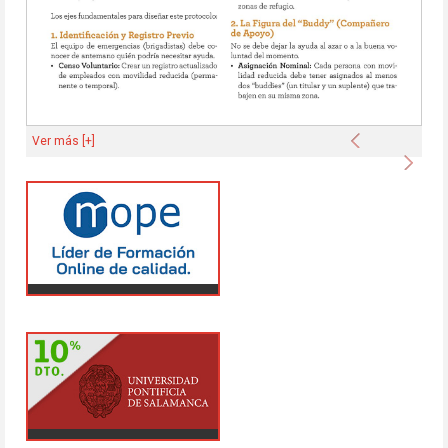
Anterior
Ver más [+]
Sigu