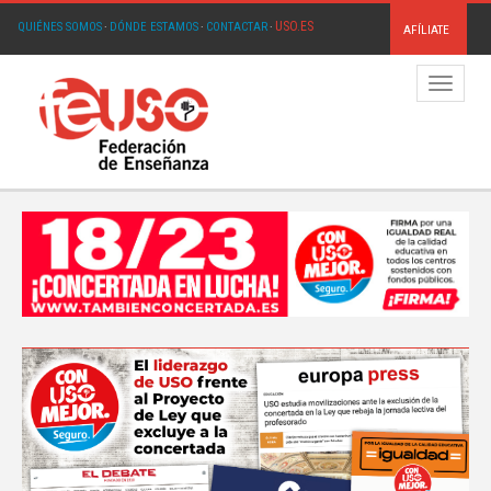
USO.ES
QUIÉNES SOMOS
·
DÓNDE ESTAMOS
·
CONTACTAR
·
AFÍLIATE
Menú