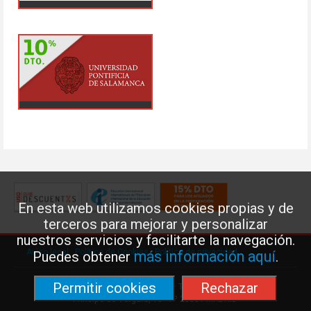
En esta web utilizamos cookies propias y de
terceros para mejorar y personalizar
nuestros servicios y facilitarte la navegación.
Aviso legal
·
Política de Cookies
·
Política de privacidad
más información aquí
Puedes obtener
.
Permitir cookies
Rechazar
Federación de Enseñanza de USO · Teléfono: 91 577 41 13 ·
Príncipe de Vergara, 13 · 7º 28001 MADRID