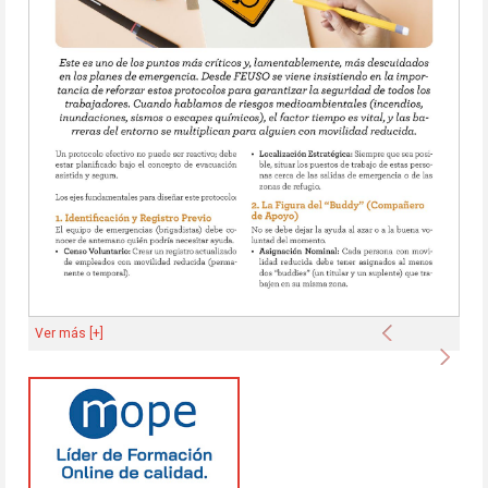
Anterior
Ver más [+]
Sigu