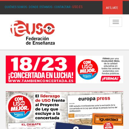
USO.ES
QUIÉNES SOMOS
·
DÓNDE ESTAMOS
·
CONTACTAR
·
AFÍLIATE
Menú