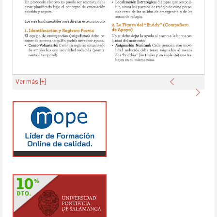
Anterior
Ver más [+]
Sigu