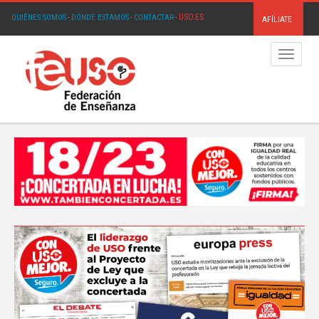
USO.ES
QUIÉNES SOMOS
·
DÓNDE ESTAMOS
·
CONTACTAR
·
AFÍLIATE
Menú