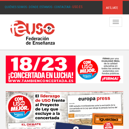
USO.ES
QUIÉNES SOMOS
·
DÓNDE ESTAMOS
·
CONTACTAR
·
AFÍLIATE
Menú