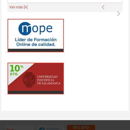
Anterior
Ver más [+]
Sigu