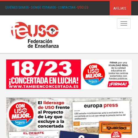
USO.ES
QUIÉNES SOMOS
·
DÓNDE ESTAMOS
·
CONTACTAR
·
AFÍLIATE
Menú