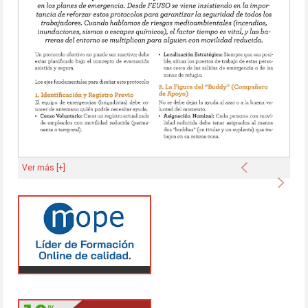
Anterior
Ver más [+]
Sigu