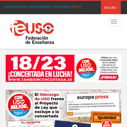
USO.ES
QUIÉNES SOMOS
·
DÓNDE ESTAMOS
·
CONTACTAR
·
AFÍLIATE
Menú