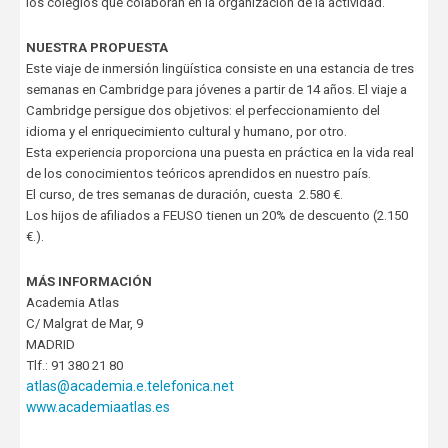
los colegios que colaboran en la organización de la actividad.
NUESTRA PROPUESTA
Este viaje de inmersión lingüística consiste en una estancia de tres
semanas en Cambridge para jóvenes a partir de 14 años. El viaje a
Cambridge persigue dos objetivos: el perfeccionamiento del
idioma y el enriquecimiento cultural y humano, por otro.
Esta experiencia proporciona una puesta en práctica en la vida real
de los conocimientos teóricos aprendidos en nuestro país.
El curso, de tres semanas de duración, cuesta 2.580 €.
Los hijos de afiliados a FEUSO tienen un 20% de descuento (2.150
€.).
MÁS INFORMACIÓN
Academia Atlas
C/ Malgrat de Mar, 9
MADRID
Tlf.: 91 380 21 80
atlas@academia.e.telefonica.net
www.academiaatlas.es