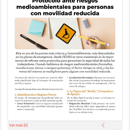
Anterior
Ver más [+]
Sigu