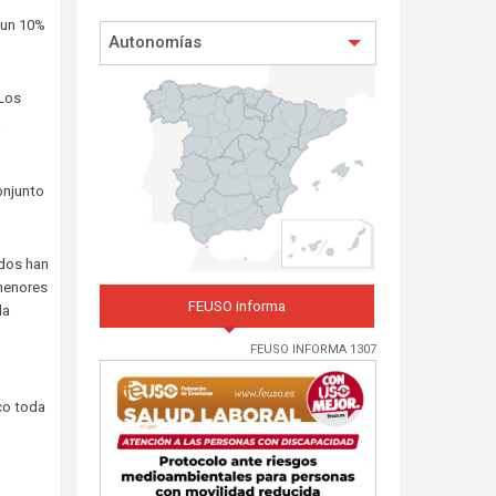
 un 10%
Autonomías
 Los
a
onjunto
idos han
 menores
FEUSO informa
la
FEUSO INFORMA 1307
ico toda