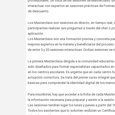
profesionales. Se trata de las sesiones de Masterclass: u
interactuar con expertos en sesiones prácticas de Formaci
de descuento.
Los Masterclass son sesiones en directo, en tiempo real, 
participantes realizan sus preguntas a través del chat o po
aplicación.
Los Masterclass son una formación precisa y concreta par
mejores expertos en la materia y beneficiarse del proces
de entre 5 y 20 sesiones interactivas. Dichas sesiones se 
La primera Masterclass dirigida a la comunidad educativa
sido diseñados para formar especialistas capacitados en 
en los centros escolares. Es urgente que en cada centro h
actuación correctora. Se trata del primer curso integral qu
básicas para comprender la identidad digital de los meno
Para inscribirse, hay que acceder a la ficha de cada Masterc
la información necesaria para preparar y asistir a la sesión.
Las sesiones tendrán lugar los lunes y jueves a partir del 
Todos los asistentes que lo soliciten recibirán un Certifi