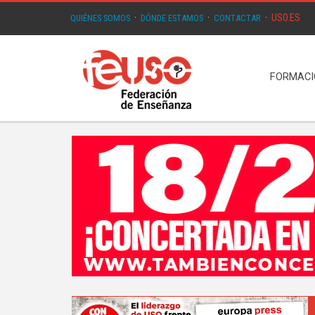
USO.ES
QUIÉNES SOMOS
·
DÓNDE ESTAMOS
·
CONTACTAR
·
FORMAC