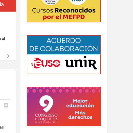
da
 al
Siguiente
ras