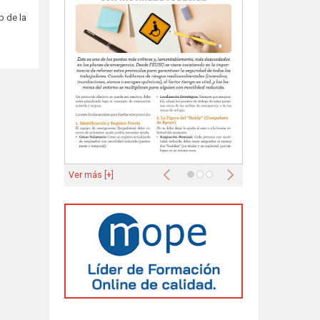
b de la
Anterior
Siguiente
Ver más [+]