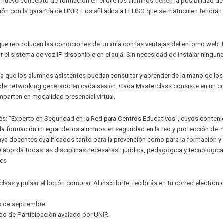
n nuevo concepto de formación en el que los alumnos tienen la posibilidad de
ón con la garantía de UNIR. Los afiliados a FEUSO que se matriculen tendrán
que reproducen las condiciones de un aula con las ventajas del entorno web.
r el sistema de voz IP disponible en el aula. Sin necesidad de instalar ningun
a que los alumnos asistentes puedan consultar y aprender de la mano de los
o de networking generado en cada sesión. Cada Masterclass consiste en un c
imparten en modalidad presencial virtual.
 es: “Experto en Seguridad en la Red para Centros Educativos”, cuyos conten
la formación integral de los alumnos en seguridad en la red y protección de
aya docentes cualificados tanto para la prevención como para la formación y 
e aborda todas las disciplinas necesarias : jurídica, pedagógica y tecnológica
res
lass y pulsar el botón comprar. Al inscribirte, recibirás en tu correo electrón
16 de septiembre.
cado de Participación avalado por UNIR.