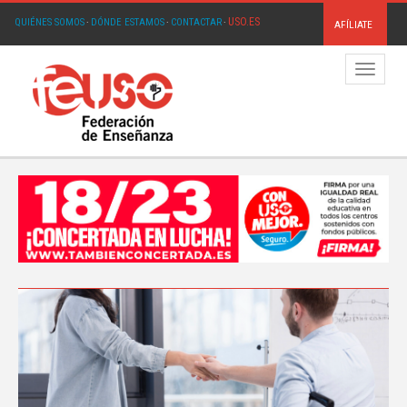
USO.ES
QUIÉNES SOMOS
·
DÓNDE ESTAMOS
·
CONTACTAR
·
AFÍLIATE
Menú