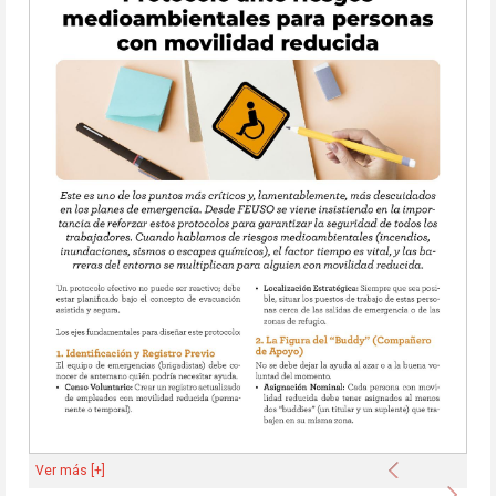
Anterior
Ver más [+]
Sigu