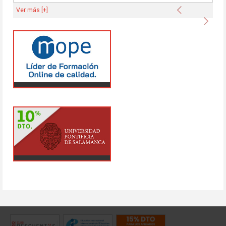
Anterior
Ver más [+]
Sigu