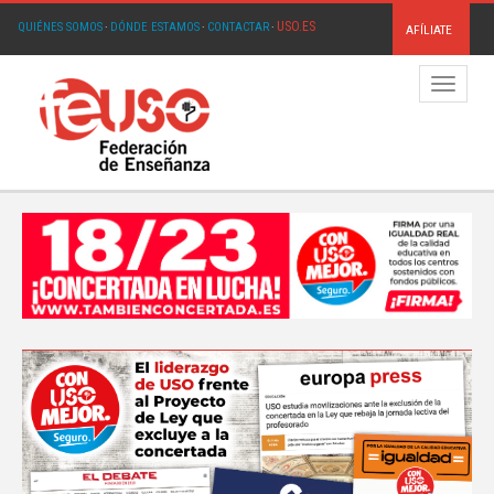
USO.ES
QUIÉNES SOMOS
·
DÓNDE ESTAMOS
·
CONTACTAR
·
AFÍLIATE
Menú