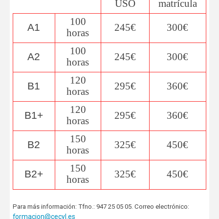
USO
matrícula
100
A1
245€
300€
horas
100
A2
245€
300€
horas
120
B1
295€
360€
horas
120
B1+
295€
360€
horas
150
B2
325€
450€
horas
150
B2+
325€
450€
horas
Para más información: Tfno.: 947 25 05 05. Correo electrónico:
formacion@cecyl.es