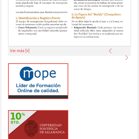
Anterior
Ver más [+]
Sigu