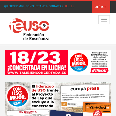
USO.ES
QUIÉNES SOMOS
·
DÓNDE ESTAMOS
·
CONTACTAR
·
AFÍLIATE
Menú