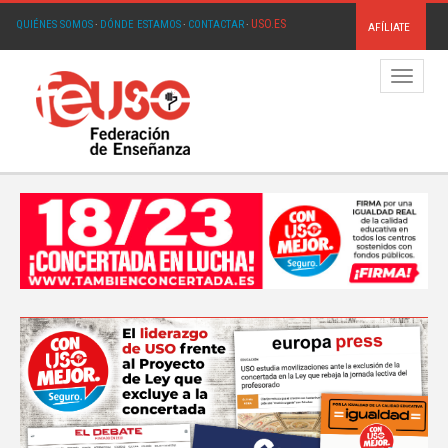
USO.ES
QUIÉNES SOMOS
·
DÓNDE ESTAMOS
·
CONTACTAR
·
AFÍLIATE
Menú