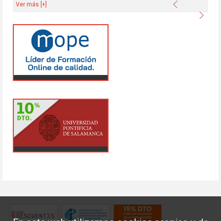
Anterior
Ver más [+]
Sigu