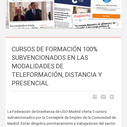
Anterior
Sigu
CURSOS DE FORMACIÓN 100%
La prensa nacional se hace eco del liderazgo
SUBVENCIONADOS EN LAS
de FEUSO frente al Proyecto de Ley que
MODALIDADES DE
excluye a la concertada
TELEFORMACIÓN, DISTANCIA Y
Carrusel
06 de Mayo, publicado en
PRESENCIAL
La tramitación del Proyecto de Ley de reducción de la jornada
lectiva del profesorado ha comenzado a ocupar espacio en los
principales medios de comunicación nacionales.
FEUSO ha sido el
primer sindicato en dar un paso al frente
para denunciar...
La Federación de Enseñanza de USO-Madrid oferta 5 cursos
subvencionados por la Consejería de Empleo de la Comunidad de
Madrid. Están dirigidos prioritariamente a trabajadores del sector