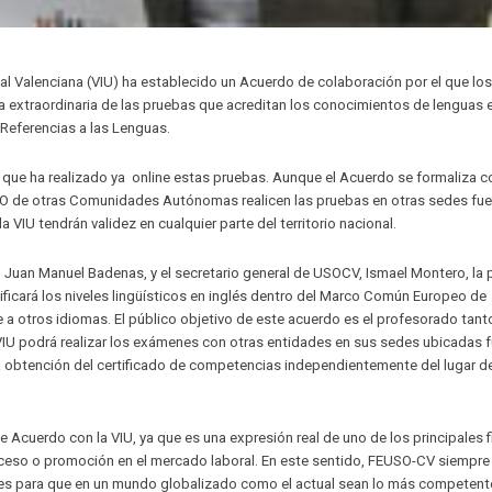
l Valenciana (VIU) ha establecido un Acuerdo de colaboración por el que los
a extraordinaria de las pruebas que acreditan los conocimientos de lenguas 
Referencias a las Lenguas.
 que ha realizado ya online estas pruebas. Aunque el Acuerdo se formaliza c
USO de otras Comunidades Autónomas realicen las pruebas en otras sedes fuer
VIU tendrán validez en cualquier parte del territorio nacional.
IU, Juan Manuel Badenas, y el secretario general de USOCV, Ismael Montero, la 
tificará los niveles lingüísticos en inglés dentro del Marco Común Europeo de
a otros idiomas. El público objetivo de este acuerdo es el profesorado tant
IU podrá realizar los exámenes con otras entidades en sus sedes ubicadas f
ar la obtención del certificado de competencias independientemente del lugar d
Acuerdo con la VIU, ya que es una expresión real de uno de los principales f
l acceso o promoción en el mercado laboral. En este sentido, FEUSO-CV siempre
es para que en un mundo globalizado como el actual sean lo más competent