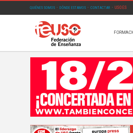
USO.ES
QUIÉNES SOMOS
·
DÓNDE ESTAMOS
·
CONTACTAR
·
FORMAC