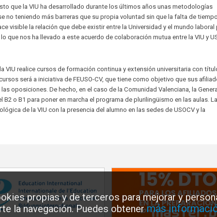
sto que la VIU ha desarrollado durante los últimos años unas metodologías
no teniendo más barreras que su propia voluntad sin que la falta de tiempo 
 visible la relación que debe existir entre la Universidad y el mundo laboral
 lo que nos ha llevado a este acuerdo de colaboración mutua entre la VIU y 
 VIU realice cursos de formación continua y extensión universitaria con títu
cursos será a iniciativa de FEUSO-CV, que tiene como objetivo que sus afilia
las oposiciones. De hecho, en el caso de la Comunidad Valenciana, la Genera
l B2 o B1 para poner en marcha el programa de plurilingüismo en las aulas. L
nológica de la VIU con la presencia del alumno en las sedes de USOCV y la
okies propias y de terceros para mejorar y persona
más informació
arte la navegación. Puedes obtener