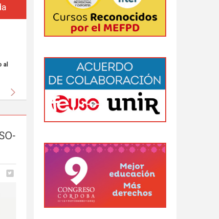
da
 al
Siguiente
USO-