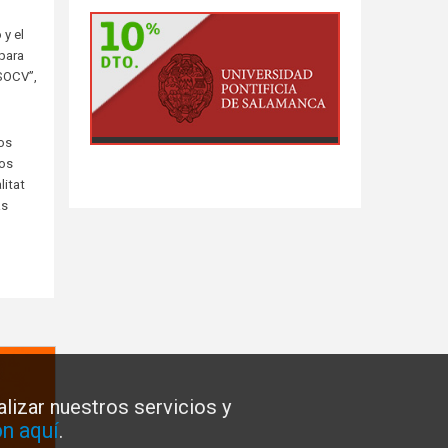
y el
 para
USOCV”,
los
dos
litat
as
lizar nuestros servicios y
n aquí
.