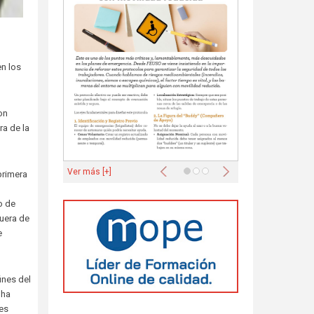
en los
on
a de la
Anterior
Siguiente
Ver más [+]
primera
o de
uera de
e
ines del
 ha
es