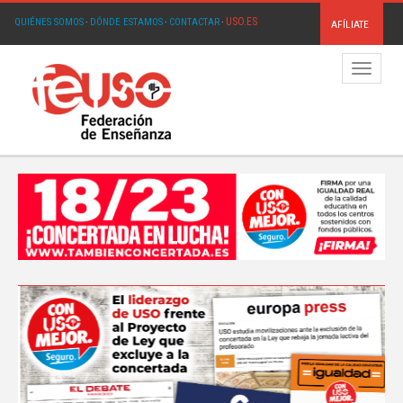
USO.ES
QUIÉNES SOMOS
·
DÓNDE ESTAMOS
·
CONTACTAR
·
AFÍLIATE
Menú