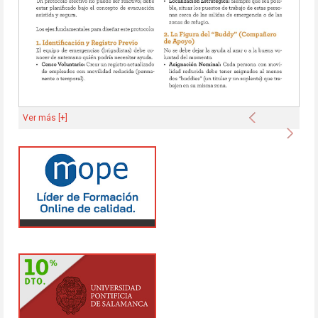
Anterior
Ver más [+]
Sigu