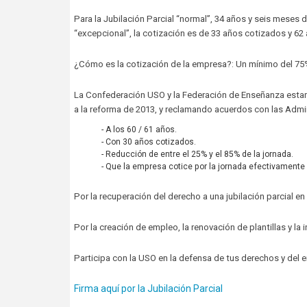
Para la Jubilación Parcial “normal”, 34 años y seis meses 
“excepcional”, la cotización es de 33 años cotizados y 62
¿Cómo es la cotización de la empresa?: Un mínimo del 75
La Confederación USO y la Federación de Enseñanza estamo
a la reforma de 2013, y reclamando acuerdos con las Admin
- A los 60 / 61 años.
- Con 30 años cotizados.
- Reducción de entre el 25% y el 85% de la jornada.
- Que la empresa cotice por la jornada efectivamente r
Por la recuperación del derecho a una jubilación parcial e
Por la creación de empleo, la renovación de plantillas y la
Participa con la USO en la defensa de tus derechos y del 
Firma aquí por la Jubilación Parcial