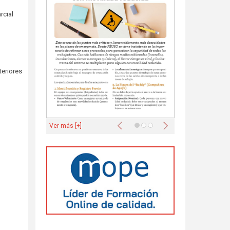
rcial
teriores
Anterior
Siguiente
Ver más [+]