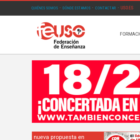
USO.ES
QUIÉNES SOMOS
·
DÓNDE ESTAMOS
·
CONTACTAR
·
FORMAC