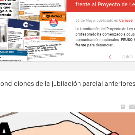
frente al Proyecto de Ley que excluye a la concerta
Carrusel
06 de Mayo, publicado en
La tramitación del Proyecto de Ley de reducción de la jornada lectiva del
profesorado ha comenzado a ocupar espacio en los principales medios de
comunicación nacionales.
FEUSO ha sido el primer sindicato en dar un paso
frente
para denunciar...
Anterior
ondiciones de la jubilación parcial anteriores