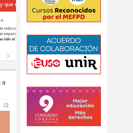
da
 al
Siguiente
 a