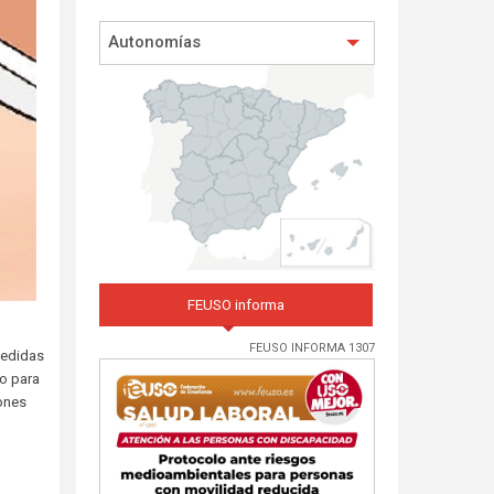
Autonomías
FEUSO informa
FEUSO INFORMA 1307
medidas
io para
iones