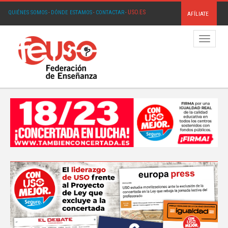
USO.ES
QUIÉNES SOMOS
·
DÓNDE ESTAMOS
·
CONTACTAR
·
AFÍLIATE
Menú