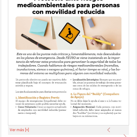
Anterior
Ver más [+]
Sigu