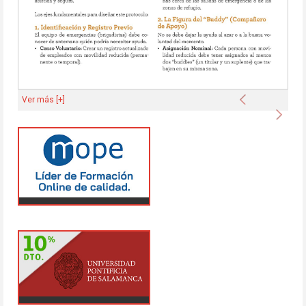
Anterior
Ver más [+]
Sigu