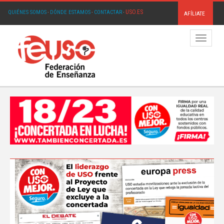
USO.ES
QUIÉNES SOMOS
·
DÓNDE ESTAMOS
·
CONTACTAR
·
AFÍLIATE
Menú