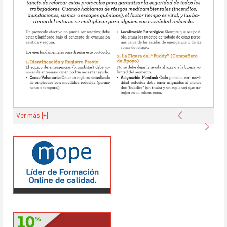
Anterior
Ver más [+]
Sigu