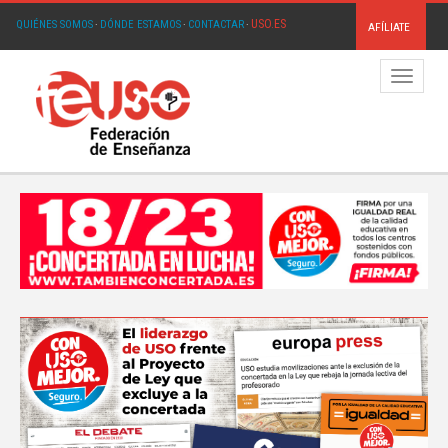
USO.ES
QUIÉNES SOMOS
·
DÓNDE ESTAMOS
·
CONTACTAR
·
AFÍLIATE
Menú