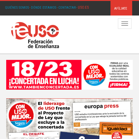
USO.ES
QUIÉNES SOMOS
·
DÓNDE ESTAMOS
·
CONTACTAR
·
AFÍLIATE
Menú