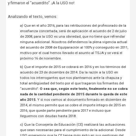
y firmaron el “acuerdito”. ¡A la USO no!
Analizando el texto, vemos:
a)
Que en el año 2016, para las retribuciones del profesorado de la
enseñanza concertada, será de aplicación el acuerdo de 2 de julio
de 2008, para la USO es una obviedad, que no tiene que refrendar
ninguna adicional. Nosotros defendemos la plena vigencia actual
del acuerdo de 2008 de Equiparación al 100% y conseguido en 2011,
motivo por el cual hemos llevado el asunto al TSJA y se verá el
próximo 16 de noviembre.
b) Que el importe de 2015 se cobrará en 2016 y en los términos del
acuerdo de 23 de diciembre de 2014. Da la razón a la USO en
todos los interrogantes que nos planteamos ante la chapuza y
total ambigüedad del texto por el que tragaron los firmantes del
“acuerdito”.
O sea que, según este texto, finalmente no se cobra
nada de la cantidad pendiente de 2015 durante lo queda de este
año 2015.
Y si nos vamos al documento firmado en diciembre de
2014, el mismo permite que se cobre el importe íntegro de 2015 en
2016, que quede parte pendiente para 2017 e incluso que
lleguemos con deudas hasta 2018.
c) Que la Consejería de Educación (CE) realizará las actuaciones
que sean necesarias para el cumplimiento de la adicional. Desde
USO esperamos que la CE tenga más éxito en sus gestiones del