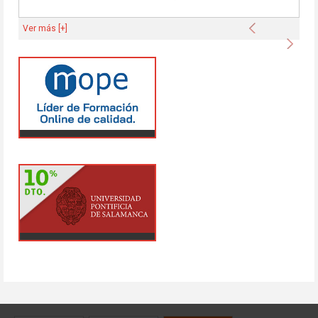
Anterior
Ver más [+]
Sigu