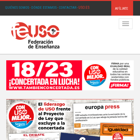
USO.ES
QUIÉNES SOMOS
·
DÓNDE ESTAMOS
·
CONTACTAR
·
AFÍLIATE
Menú