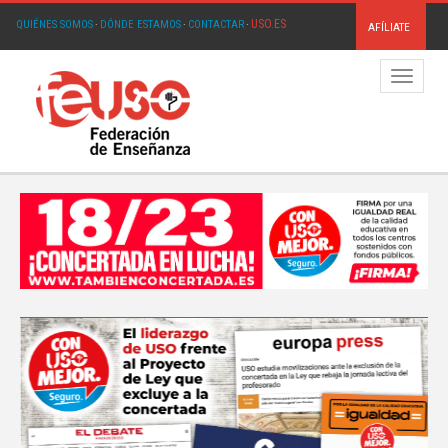
USO.ES
QUIÉNES SOMOS
·
DÓNDE ESTAMOS
·
CONTACTAR
·
AFÍLIATE
Menú