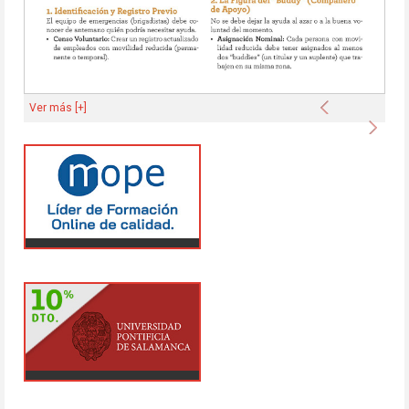
Anterior
Ver más [+]
Sigu