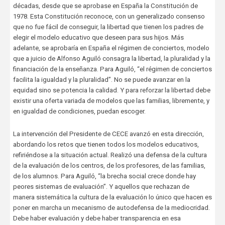
décadas, desde que se aprobase en España la Constitución de
1978. Esta Constitución reconoce, con un generalizado consenso
que no fue fácil de conseguir, la libertad que tienen los padres de
elegir el modelo educativo que deseen para sus hijos. Más
adelante, se aprobaría en España el régimen de conciertos, modelo
que a juicio de Alfonso Aguiló consagra la libertad, la pluralidad y la
financiación de la enseñanza. Para Aguiló, “el régimen de conciertos
facilita la igualdad y la pluralidad”. No se puede avanzar en la
equidad sino se potencia la calidad. Y para reforzar la libertad debe
existir una oferta variada de modelos que las familias, libremente, y
en igualdad de condiciones, puedan escoger.
La intervención del Presidente de CECE avanzó en esta dirección,
abordando los retos que tienen todos los modelos educativos,
refiriéndose a la situación actual. Realizó una defensa de la cultura
de la evaluación de los centros, de los profesores, de las familias,
de los alumnos. Para Aguiló, “la brecha social crece donde hay
peores sistemas de evaluación”. Y aquellos que rechazan de
manera sistemática la cultura de la evaluación lo único que hacen es
poner en marcha un mecanismo de autodefensa de la mediocridad.
Debe haber evaluación y debe haber transparencia en esa