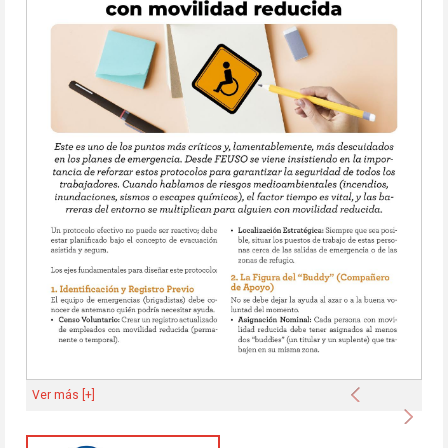
Anterior
Ver más [+]
Sigu