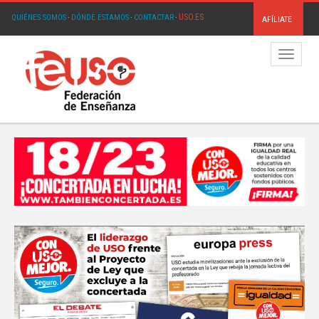
USO.ES
QUIÉNES SOMOS
·
DÓNDE ESTAMOS
·
CONTACTAR
·
AFÍLIATE
Menú