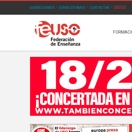
USO.ES
QUIÉNES SOMOS
·
DÓNDE ESTAMOS
·
CONTACTAR
·
FORMAC