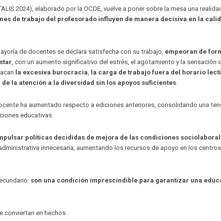
(TALIS 2024), elaborado por la OCDE, vuelve a poner sobre la mesa una realida
nes de trabajo del profesorado influyen de manera decisiva en la cali
ayoría de docentes se declara satisfecha con su trabajo,
empeoran de for
star
, con un aumento significativo del estrés, el agotamiento y la sensación 
stacan
la excesiva burocracia
,
la carga de trabajo fuera del horario lect
de la atención a la diversidad sin los apoyos suficientes
.
docente ha aumentado respecto a ediciones anteriores, consolidando una te
ciones educativas.
mpulsar políticas decididas de mejora de las condiciones sociolabora
 administrativa innecesaria, aumentando los recursos de apoyo en los centros
secundario:
son una condición imprescindible para garantizar una educ
 conviertan en hechos.