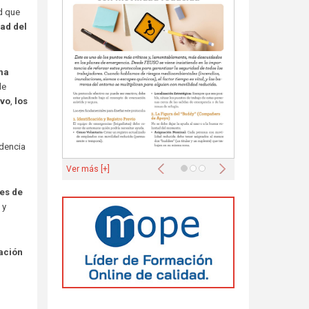
d que
dad del
ma
de
ivo
,
los
ndencia
Anterior
Siguiente
Ver más [+]
les de
 y
ación