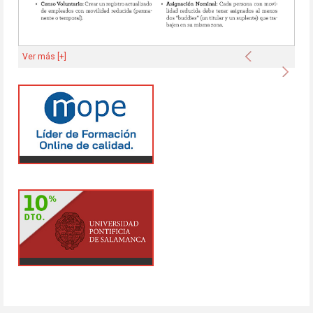
Anterior
Ver más [+]
Sigu