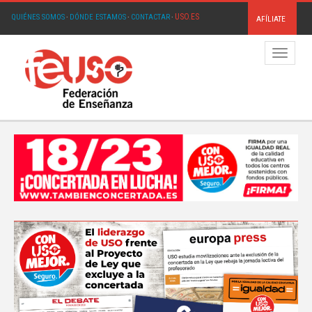
USO.ES
QUIÉNES SOMOS
·
DÓNDE ESTAMOS
·
CONTACTAR
·
AFÍLIATE
Menú