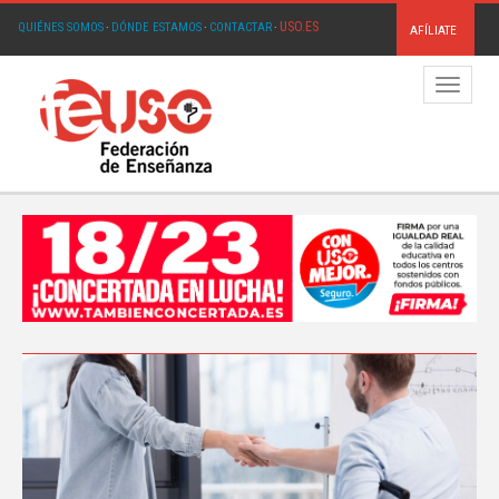
USO.ES
QUIÉNES SOMOS
·
DÓNDE ESTAMOS
·
CONTACTAR
·
AFÍLIATE
Menú