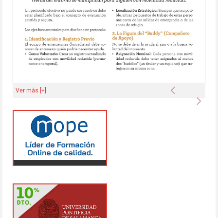
Anterior
Ver más [+]
Sigu