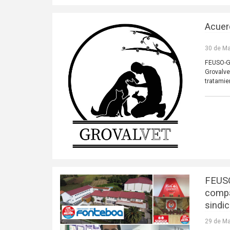
Acuer
30 de Ma
FEUSO-Ga
Grovalve
tratami
FEUSO
compa
sindi
29 de Ma