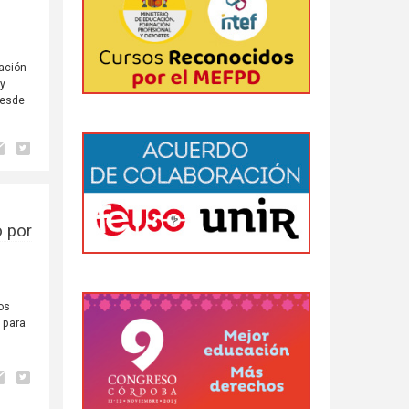
cación
 y
desde
o por
los
 para