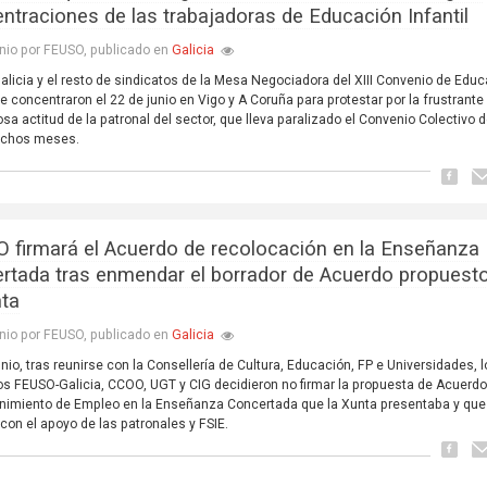
ntraciones de las trabajadoras de Educación Infantil
Galicia
nio por FEUSO, publicado en
licia y el resto de sindicatos de la Mesa Negociadora del XIII Convenio de Edu
 se concentraron el 22 de junio en Vigo y A Coruña para protestar por la frustrante
sa actitud de la patronal del sector, que lleva paralizado el Convenio Colectivo 
chos meses.
 firmará el Acuerdo de recolocación en la Enseñanza
rtada tras enmendar el borrador de Acuerdo propuest
nta
Galicia
nio por FEUSO, publicado en
junio, tras reunirse con la Consellería de Cultura, Educación, FP e Universidades, 
os FEUSO-Galicia, CCOO, UGT y CIG decidieron no firmar la propuesta de Acuerdo
nimiento de Empleo en la Enseñanza Concertada que la Xunta presentaba y que
con el apoyo de las patronales y FSIE.