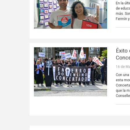
En la úl
de educa
más. Son
Fermín y 
Éxito
Conce
16 de Ma
Con una 
esta mov
Concerta
que la m
Conselle