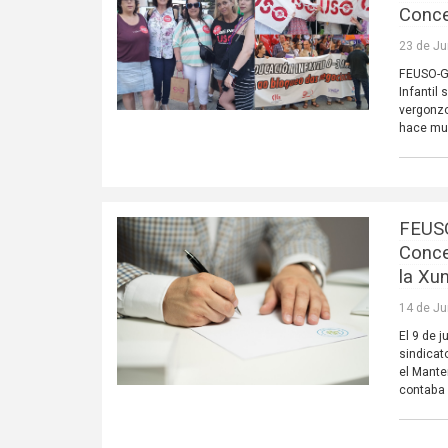
Conce
23 de Ju
FEUSO-Ga
Infantil
vergonzo
hace mu
FEUSO
Conce
la Xu
14 de Ju
El 9 de 
sindicat
el Mante
contaba 