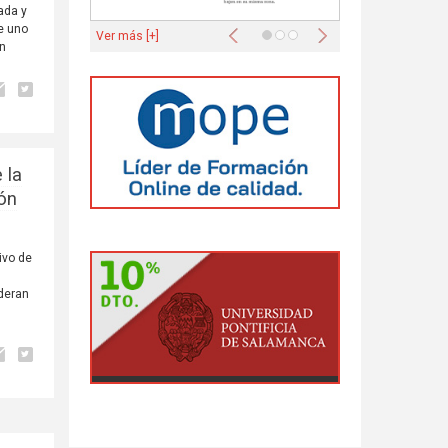
ada y
Anterior
Siguiente
e uno
Ver más [+]
an
 la
ión
ivo de
deran