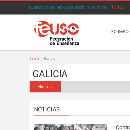
USO.ES
QUIÉNES SOMOS
·
DÓNDE ESTAMOS
·
CONTACTAR
·
FORMAC
Inicio
Galicia
GALICIA
Noticias
NOTICIAS
Contr