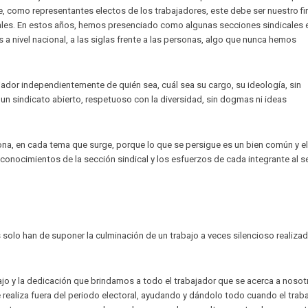
, como representantes electos de los trabajadores, este debe ser nuestro fi
cales. En estos años, hemos presenciado como algunas secciones sindicales
a nivel nacional, a las siglas frente a las personas, algo que nunca hemos
ador independientemente de quién sea, cuál sea su cargo, su ideología, sin
un sindicato abierto, respetuoso con la diversidad, sin dogmas ni ideas
ona, en cada tema que surge, porque lo que se persigue es un bien común y el
 conocimientos de la sección sindical y los esfuerzos de cada integrante al se
solo han de suponer la culminación de un trabajo a veces silencioso realiza
jo y la dedicación que brindamos a todo el trabajador que se acerca a nosot
 realiza fuera del periodo electoral, ayudando y dándolo todo cuando el traba