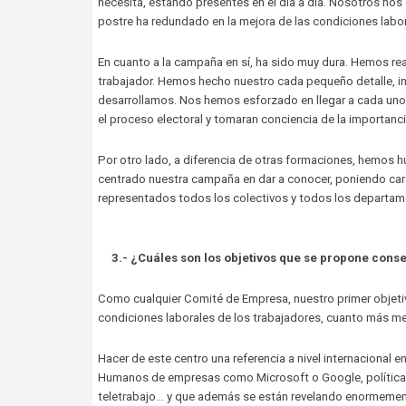
necesita, estando presentes en el día a día. Nosotros no
postre ha redundado en la mejora de las condiciones labor
En cuanto a la campaña en sí, ha sido muy dura. Hemos r
trabajador. Hemos hecho nuestro cada pequeño detalle, in
desarrollamos. Nos hemos esforzado en llegar a cada uno 
el proceso electoral y tomaran conciencia de la importanc
Por otro lado, a diferencia de otras formaciones, hemos 
centrado nuestra campaña en dar a conocer, poniendo cara,
representados todos los colectivos y todos los departame
3.- ¿Cuáles son los objetivos que se propone cons
Como cualquier Comité de Empresa, nuestro primer objeti
condiciones laborales de los trabajadores, cuanto más me
Hacer de este centro una referencia a nivel internacional 
Humanos de empresas como Microsoft o Google, políticas qu
teletrabajo… y que además se están revelando enormemente 