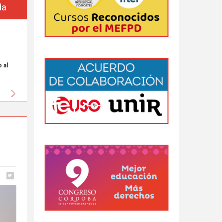
da
 al
Siguiente