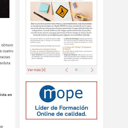
O obtuvo
s cuatro
racias
bsoluta
Anterior
Siguiente
Ver más [+]
ista en
se