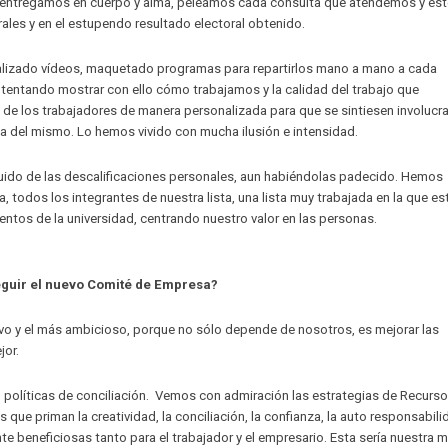
s entregamos en cuerpo y alma, peleamos cada consulta que atendemos y esto
ales y en el estupendo resultado electoral obtenido.
ealizado vídeos, maquetado programas para repartirlos mano a mano a cada
tentando mostrar con ello cómo trabajamos y la calidad del trabajo que
de los trabajadores de manera personalizada para que se sintiesen involucr
ia del mismo. Lo hemos vivido con mucha ilusión e intensidad.
huido de las descalificaciones personales, aun habiéndolas padecido. Hemos
 todos los integrantes de nuestra lista, una lista muy trabajada en la que es
ntos de la universidad, centrando nuestro valor en las personas.
eguir el nuevo Comité de Empresa?
vo y el más ambicioso, porque no sólo depende de nosotros, es mejorar las
jor.
en políticas de conciliación. Vemos con admiración las estrategias de Recurs
e priman la creatividad, la conciliación, la confianza, la auto responsabilid
beneficiosas tanto para el trabajador y el empresario. Esta sería nuestra m