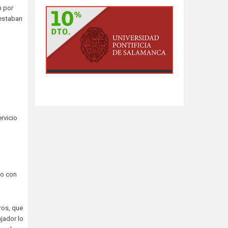
n por
 estaban
rvicio
do con
ros, que
jador lo