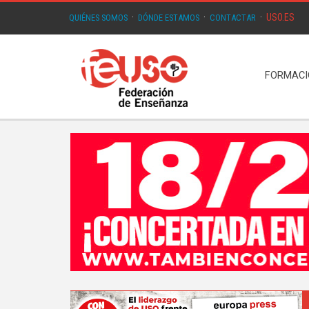
USO.ES
QUIÉNES SOMOS
·
DÓNDE ESTAMOS
·
CONTACTAR
·
FORMAC