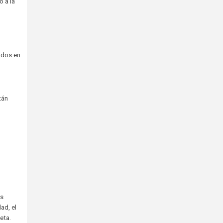
 a la
ados en
tán
os
ad, el
eta.