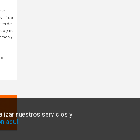
 el
d. Para
rles de
ado y no
somos y
ho
lizar nuestros servicios y
n aquí
.