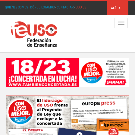
USO.ES
QUIÉNES SOMOS
·
DÓNDE ESTAMOS
·
CONTACTAR
·
AFÍLIATE
Menú