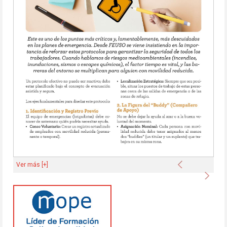
Anterior
Ver más [+]
Sigu