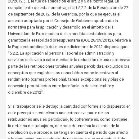
20/2012 (…), le fue de aplicación el art. 2 y 6 del texto legal. En
cumplimiento de esta normativa, el art.5.2.2 de la Resolución de 27
de septiembre de 2012, de la Gerencia, por la que se ejecuta el
acuerdo adoptado por el Consejo de Gobierno aprobando la
normativa para la aplicación y desarrollo en el ámbito de la
Universidad de Extremadura de las medidas establecidas para
garantizar la estabilidad presupuestaria (DOE 28/09/2012), relativa a
la Paga extraordinaria del mes de diciembre de 2012 disponía que:
“5.2.2. La aplicación al personal laboral de administración y
servicios se llevará a cabo mediante la reducción de una catorceava
parte de las retribuciones totales anuales percibidas, excluidos los
conceptos que engloban los concebidos como incentivos al
rendimiento (carrera profesional, tareas excepcionales y plus de
convenio) prorrateados entre las nóminas de septiembre y
diciembre de 2012”.
Si al trabajador se le detrajo la cantidad conforme a lo dispuesto en
este precepto –reduciendo una catorceava parte de las
retribuciones anuales percibidas-, lo coherente es, como sostiene
la defensa del trabajador, que para determinar la cuantía de la
devolución que procede, se tenga en cuenta el periodo que afectó
a la deducción que es objeto de reintegro, y que va desde el 1 de