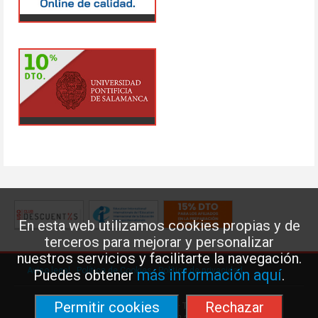
En esta web utilizamos cookies propias y de
terceros para mejorar y personalizar
nuestros servicios y facilitarte la navegación.
Aviso legal
·
Política de Cookies
·
Política de privacidad
más información aquí
Puedes obtener
.
Permitir cookies
Rechazar
Federación de Enseñanza de USO · Teléfono: 91 577 41 13 ·