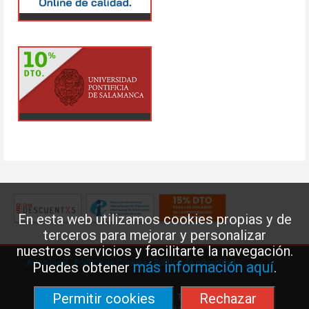
En esta web utilizamos cookies propias y de
terceros para mejorar y personalizar
nuestros servicios y facilitarte la navegación.
Aviso legal
·
Política de Cookies
·
Política de privacidad
más información aquí
Puedes obtener
.
Permitir cookies
Rechazar
Federación de Enseñanza de USO · Teléfono: 91 577 41 13 ·