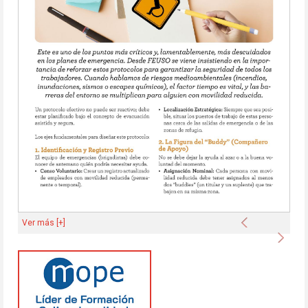
Anterior
Ver más [+]
Sigu