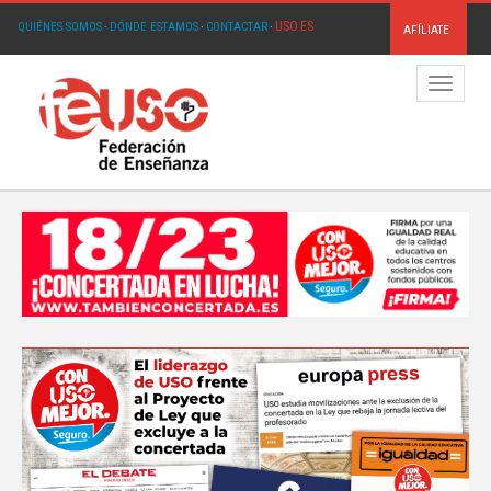
USO.ES
QUIÉNES SOMOS
·
DÓNDE ESTAMOS
·
CONTACTAR
·
AFÍLIATE
Menú