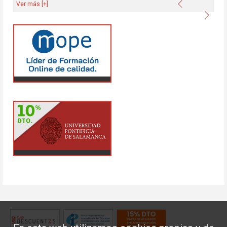
Anterior
Ver más [+]
Sigu