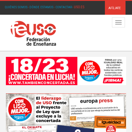
USO.ES
QUIÉNES SOMOS
·
DÓNDE ESTAMOS
·
CONTACTAR
·
AFÍLIATE
Menú