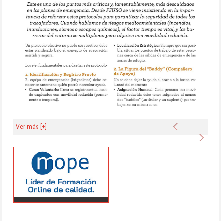
Anterior
Ver más [+]
Sigu