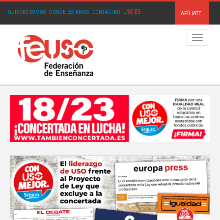
USO.ES
QUIÉNES SOMOS
·
DÓNDE ESTAMOS
·
CONTACTAR
·
AFÍLIATE
Menú