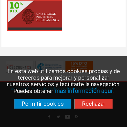
En esta web utilizamos cookies propias y de
terceros para mejorar y personalizar
nuestros servicios y facilitarte la navegación.
Aviso legal
·
Política de Cookies
·
Política de privacidad
más información aquí
Puedes obtener
.
Permitir cookies
Rechazar
Federación de Enseñanza de USO · Teléfono: 91 577 41 13 ·
Príncipe de Vergara, 13 · 7º 28001 MADRID