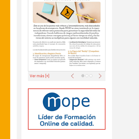
Anterior
Siguiente
Ver más [+]