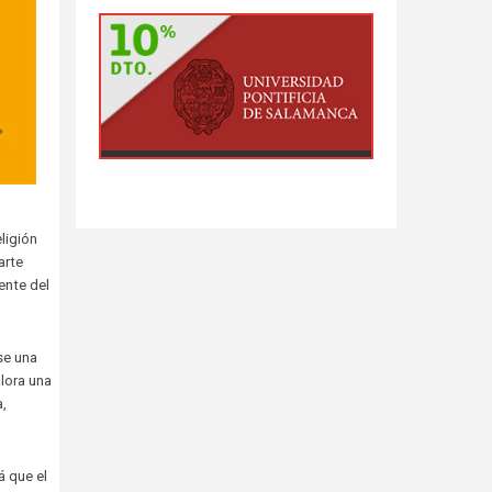
ligión
arte
ente del
se una
lora una
a,
á que el