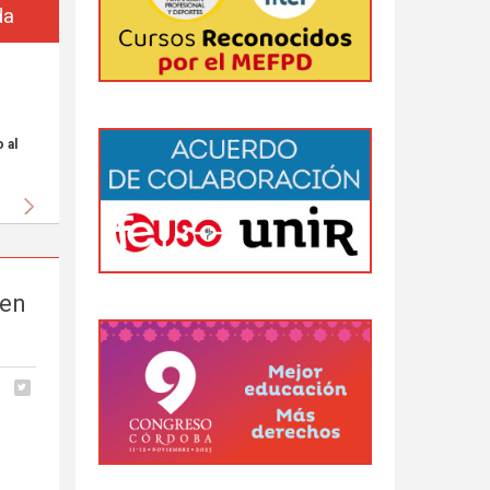
da
 al
Siguiente
 en