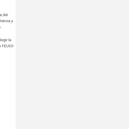
a del
tencia y
.
egir la
do FEUSO