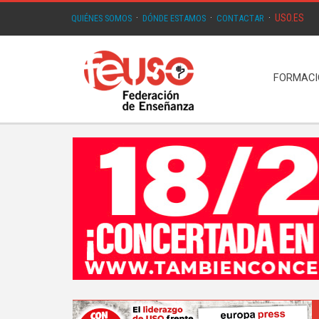
USO.ES
QUIÉNES SOMOS
·
DÓNDE ESTAMOS
·
CONTACTAR
·
FORMAC