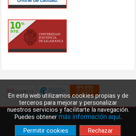
En esta web utilizamos cookies propias y de
terceros para mejorar y personalizar
nuestros servicios y facilitarte la navegación.
Aviso legal
·
Política de Cookies
·
Política de privacidad
más información aquí
Puedes obtener
.
Permitir cookies
Rechazar
Federación de Enseñanza de USO · Teléfono: 91 577 41 13 ·
Príncipe de Vergara, 13 · 7º 28001 MADRID