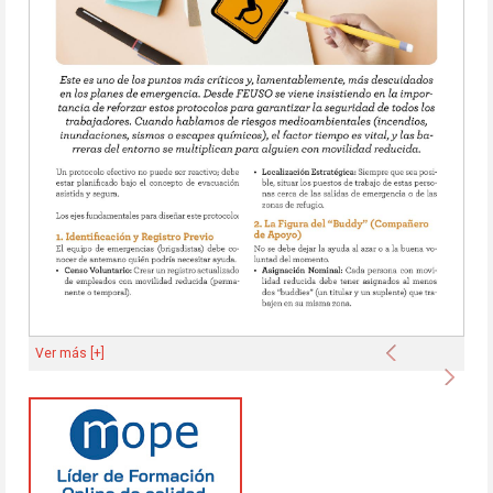
Anterior
Ver más [+]
Sigu