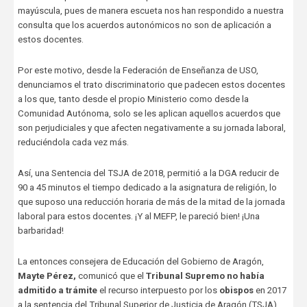
mayúscula, pues de manera escueta nos han respondido a nuestra
consulta que los acuerdos autonómicos no son de aplicación a
estos docentes.
Por este motivo, desde la Federación de Enseñanza de USO,
denunciamos el trato discriminatorio que padecen estos docentes
a los que, tanto desde el propio Ministerio como desde la
Comunidad Autónoma, solo se les aplican aquellos acuerdos que
son perjudiciales y que afecten negativamente a su jornada laboral,
reduciéndola cada vez más.
Así, una Sentencia del TSJA de 2018, permitió a la DGA reducir de
90 a 45 minutos el tiempo dedicado a la asignatura de religión, lo
que suposo una reducción horaria de más de la mitad de la jornada
laboral para estos docentes. ¡Y al MEFP, le pareció bien! ¡Una
barbaridad!
La entonces consejera de Educación del Gobierno de Aragón,
Mayte Pérez,
comunicó que el
Tribunal Supremo no había
admitido a trámite
el recurso interpuesto por los
obispos
en 2017
a la sentencia del Tribunal Superior de Justicia de Aragón (TSJA),