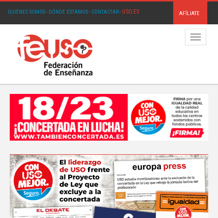
USO.ES
QUIÉNES SOMOS
·
DÓNDE ESTAMOS
·
CONTACTAR
·
AFÍLIATE
Menú