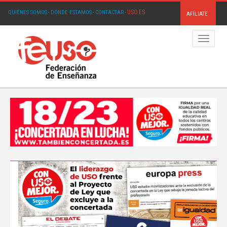
USO.ES
QUIÉNES SOMOS
·
DÓNDE ESTAMOS
·
CONTACTAR
·
AFÍLIATE
Menú