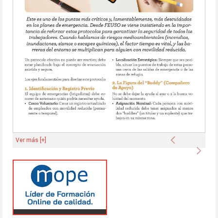
Anterior
Ver más [+]
Sigu