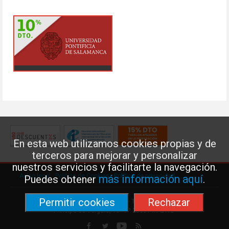
En esta web utilizamos cookies propias y de
terceros para mejorar y personalizar
nuestros servicios y facilitarte la navegación.
Aviso legal
·
Política de Cookies
·
Política de privacidad
más información aquí
Puedes obtener
.
Permitir cookies
Rechazar
Federación de Enseñanza de USO · Teléfono: 91 577 41 13 ·
Príncipe de Vergara, 13 · 7º 28001 MADRID