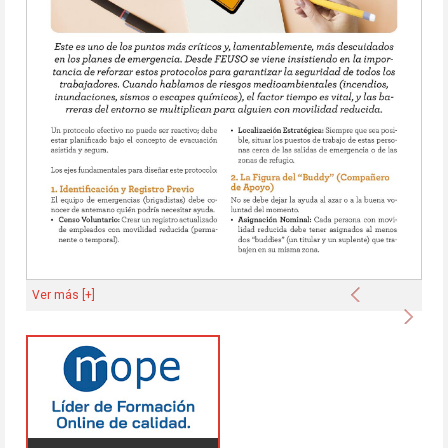
Anterior
Ver más [+]
Sigu