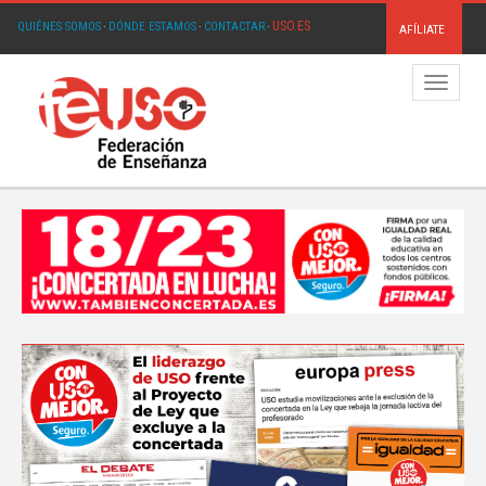
USO.ES
QUIÉNES SOMOS
·
DÓNDE ESTAMOS
·
CONTACTAR
·
AFÍLIATE
Menú