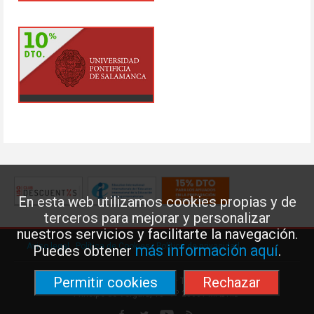
En esta web utilizamos cookies propias y de
terceros para mejorar y personalizar
nuestros servicios y facilitarte la navegación.
Aviso legal
·
Política de Cookies
·
Política de privacidad
más información aquí
Puedes obtener
.
Permitir cookies
Rechazar
Federación de Enseñanza de USO · Teléfono: 91 577 41 13 ·
Príncipe de Vergara, 13 · 7º 28001 MADRID