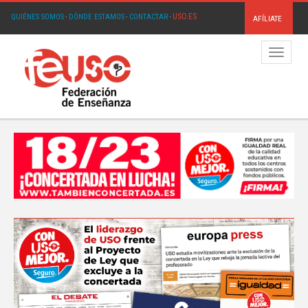
USO.ES
QUIÉNES SOMOS
·
DÓNDE ESTAMOS
·
CONTACTAR
·
AFÍLIATE
Menú