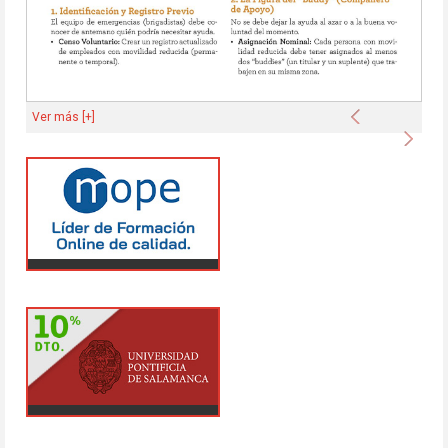
Anterior
Ver más [+]
Sigu