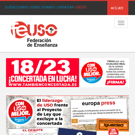
USO.ES
QUIÉNES SOMOS
·
DÓNDE ESTAMOS
·
CONTACTAR
·
AFÍLIATE
Menú