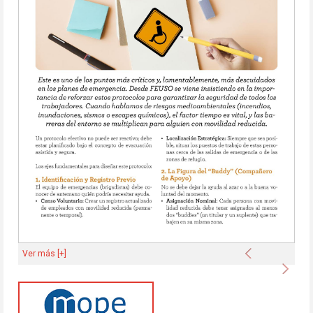
Anterior
Ver más [+]
Sigu