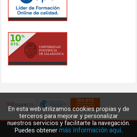
En esta web utilizamos cookies propias y de
terceros para mejorar y personalizar
nuestros servicios y facilitarte la navegación.
Aviso legal
·
Política de Cookies
·
Política de privacidad
más información aquí
Puedes obtener
.